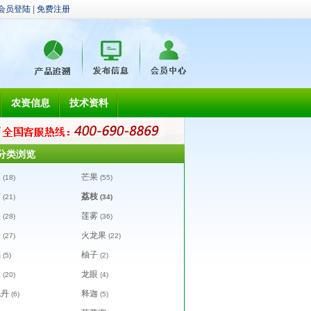
会员登陆
|
免费注册
农资信息
技术资料
分类浏览
蕉
芒果
(18)
(55)
萝
荔枝
(21)
(34)
瓜
莲雾
(28)
(36)
子
火龙果
(27)
(22)
橘
柚子
(5)
(2)
瓜
龙眼
(20)
(4)
毛丹
释迦
(6)
(5)