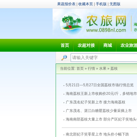
果蔬报价表
|
收藏本页
|
手机版
|
无图版
首页
农超对接
商城
农业旅
当前位置:
首页
»
行情
»
水果
»
荔枝
5月21日―5月27日全国荔枝市场行情总览
海南荔枝王新上市收购价20元/斤，多销地
广东茂名妃子笑新上市 接力海南荔枝
广东茂名、湛江白糖罂荔枝少量采摘上市
海南南部荔枝大量上市 部分产区妃子笑地头
南北部妃子笑零星上市 地头价小幅下跌