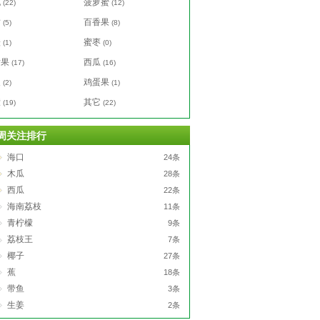
桃
菠萝蜜
(22)
(12)
竹
百香果
(5)
(8)
橙
蜜枣
(1)
(0)
女果
西瓜
(17)
(16)
皮
鸡蛋果
(2)
(1)
檬
其它
(19)
(22)
周关注排行
海口
24条
木瓜
28条
西瓜
22条
海南荔枝
11条
青柠檬
9条
荔枝王
7条
椰子
27条
蕉
18条
带鱼
3条
生姜
2条