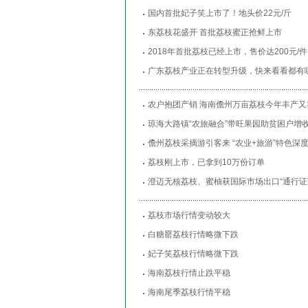
国内首批妃子笑上市了！地头价22元/斤
东荔枝花盛开 首批荔枝蜜正抢鲜上市
2018年首批荔枝已经上市，售价达200元/
广东荔枝产业正在转型升级，快来看看都有
农户抱团产销 海南儋州万亩荔枝今年丰产又
琼海大路镇“农旅融合”带旺果园助贫困户增
儋州荔枝采摘游引客来 “农业+旅游”特色深
荔枝刚上市，已拿到10万份订单
澄迈无核荔枝、蜜柚获国际市场出口“通行证
荔枝市场行情变动较大
白糖罂荔枝行情略微下跌
妃子笑荔枝行情略微下跌
海南荔枝行情止跌平稳
海南尾季荔枝行情平稳