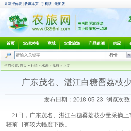
果蔬报价表
|
收藏本页
|
手机版
|
无图版
首页
农超对接
商城
农业旅游
产品追溯
供应
当前位置:
首页
»
行情
»
水果
»
荔枝
» 正文
广东茂名、湛江白糖罂荔枝
发布日期：2018-05-23 浏览次
21日，广东茂名、湛江白糖罂荔枝少量采摘上市，
较前日有较大幅度下跌。