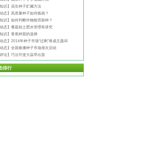
知识】花生种子贮藏方法
动态】高质量种子如何炼就？
知识】如何判断作物能否留种？
动态】番荔枝土肥水管理有讲究
知识】香蕉种苗的选择
动态】2014年种子市场“过剩”将成主题词
动态】全国春播种子市场渐次启动
评论】巧法可使大蒜早出苗
击排行