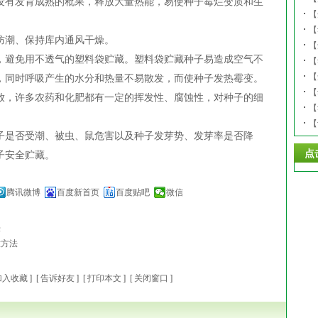
有发育成熟的秕果，释放大量热能，易使种子霉烂变质和生
【
【
潮、保持库内通风干燥。
【
避免用不透气的塑料袋贮藏。塑料袋贮藏种子易造成空气不
【
【
，同时呼吸产生的水分和热量不易散发，而使种子发热霉变。
【
，许多农药和化肥都有一定的挥发性、腐蚀性，对种子的细
【
【
是否受潮、被虫、鼠危害以及种子发芽势、发芽率是否降
点
子安全贮藏。
腾讯微博
百度新首页
百度贴吧
微信
法
意方法
加入收藏
] [
告诉好友
] [
打印本文
] [
关闭窗口
]