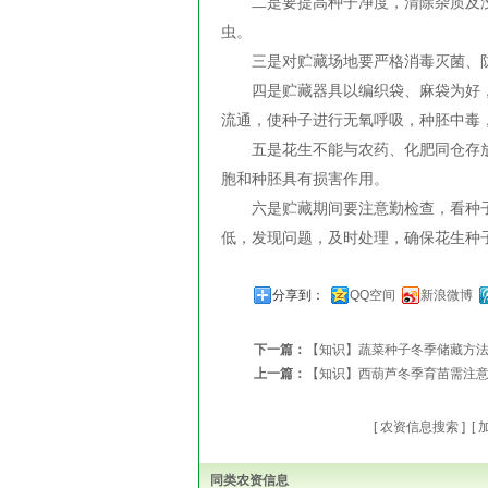
二是要提高种子净度，清除杂质及没
虫。
三是对贮藏场地要严格消毒灭菌、防
四是贮藏器具以编织袋、麻袋为好，
流通，使种子进行无氧呼吸，种胚中毒
五是花生不能与农药、化肥同仓存放
胞和种胚具有损害作用。
六是贮藏期间要注意勤检查，看种子
低，发现问题，及时处理，确保花生种
分享到：
QQ空间
新浪微博
下一篇：
【知识】蔬菜种子冬季储藏方
上一篇：
【知识】西葫芦冬季育苗需注
[
农资信息搜索
] [
同类农资信息