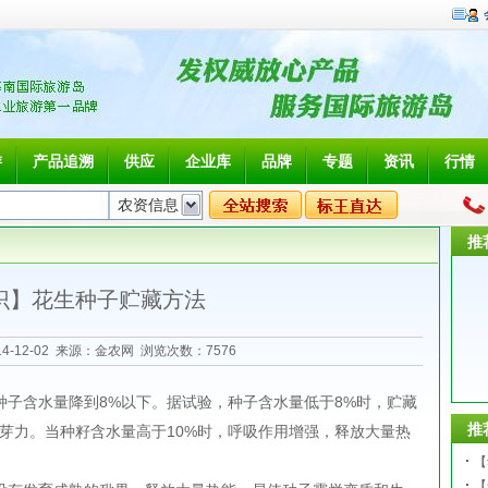
游
产品追溯
供应
企业库
品牌
专题
资讯
行情
推
识】花生种子贮藏方法
4-12-02 来源：金农网 浏览次数：
7576
含水量降到8%以下。据试验，种子含水量低于8%时，贮藏
推
发芽力。当种籽含水量高于10%时，呼吸作用增强，释放大量热
【
【