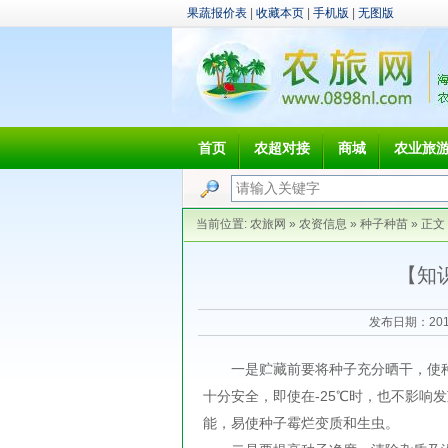
果蔬报价表
|
收藏本页
|
手机版
|
无图版
首页
农超对接
商城
农业旅
当前位置:
农旅网
»
农资信息
»
种子种苗
» 正文
【知
发布日期：201
一是贮藏前要将种子充分晒干，使种子
十分安全，即使在-25℃时，也不影响
能，易使种子霉烂变质和生虫。