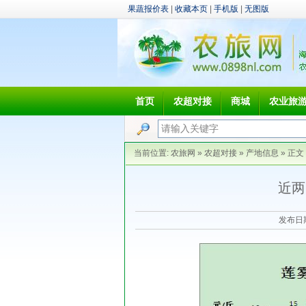
果蔬报价表
|
收藏本页
|
手机版
|
无图版
首页
农超对接
商城
农业旅
当前位置:
农旅网
»
农超对接
»
产地信息
» 正文
近两
发布日期