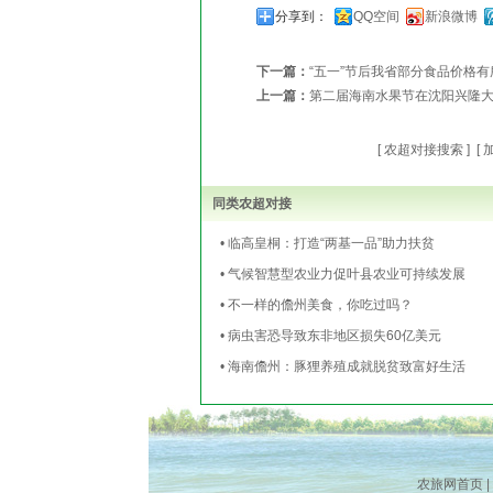
分享到：
QQ空间
新浪微博
下一篇：
“五一”节后我省部分食品价格有
上一篇：
第二届海南水果节在沈阳兴隆
[
农超对接搜索
] [
同类农超对接
• 临高皇桐：打造“两基一品”助力扶贫
• 气候智慧型农业力促叶县农业可持续发展
• 不一样的儋州美食，你吃过吗？
• 病虫害恐导致东非地区损失60亿美元
• 海南儋州：豚狸养殖成就脱贫致富好生活
农旅网首页
|