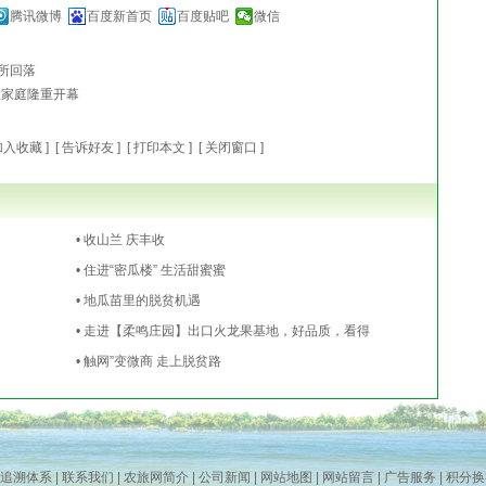
腾讯微博
百度新首页
百度贴吧
微信
所回落
大家庭隆重开幕
加入收藏
] [
告诉好友
] [
打印本文
] [
关闭窗口
]
• 收山兰 庆丰收
• 住进“密瓜楼” 生活甜蜜蜜
• 地瓜苗里的脱贫机遇
• 走进【柔鸣庄园】出口火龙果基地，好品质，看得
• 触网”变微商 走上脱贫路
追溯体系
|
联系我们
|
农旅网简介
|
公司新闻
|
网站地图
|
网站留言
|
广告服务
|
积分换