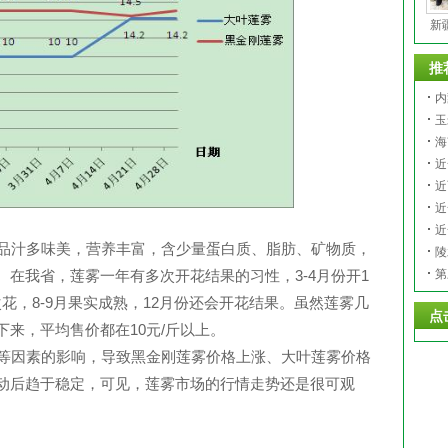
新
推
内
玉
海
近
近
近
近
品汁多味美，营养丰富，含少量蛋白质、脂肪、矿物质，
陵
在我省，莲雾一年有多次开花结果的习性，3-4月份开1
第
次花，8-9月果实成熟，12月份还会开花结果。虽然莲雾几
点
来，平均售价都在10元/斤以上。
等因素的影响，导致黑金刚莲雾价格上涨、大叶莲雾价格
动后趋于稳定，可见，莲雾市场的行情走势还是很可观