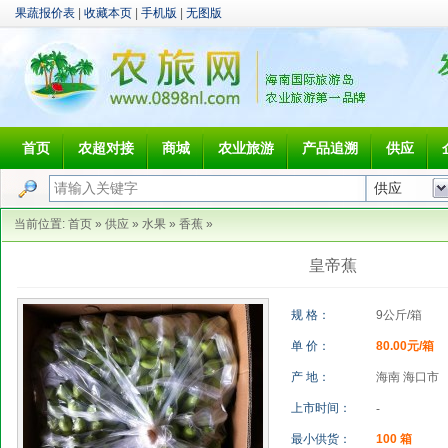
果蔬报价表
|
收藏本页
|
手机版
|
无图版
首页
农超对接
商城
农业旅游
产品追溯
供应
当前位置:
首页
»
供应
»
水果
»
香蕉
»
皇帝蕉
规 格：
9公斤/箱
单 价：
80.00元/箱
产 地：
海南 海口市
上市时间：
-
最小供货：
100 箱