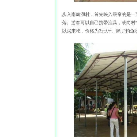
步入南畴湖村，首先映入眼帘的是一
落。游客可以自己携带渔具，或向村
以买来吃，价格为3元/斤。除了钓