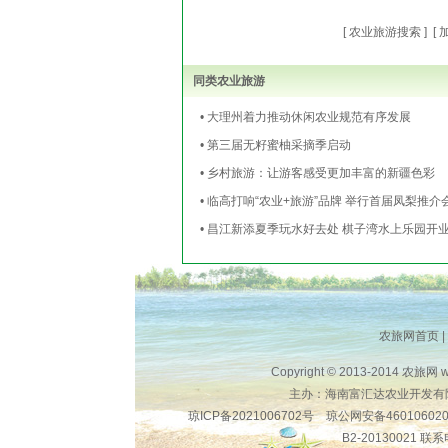
[
农业旅游搜索
] [
同类农业旅游
• 大理州着力推动休闲农业规范有序发展
• 第三届无籽蜜柚采摘季启动
• 乡村旅游：让游客感受更加丰富的新疆色彩
• 临高打响“农业+旅游”品牌 举行首届凤梨推介
• 昌江新添夏季玩水好去处 棋子湾水上乐园开
农旅网首页
|
Copyright © 2013-2014
农旅网
w
主办：海南富汇达农业开发有
琼ICP备2021006702号
琼公网安备46010602
B2-20130021 联