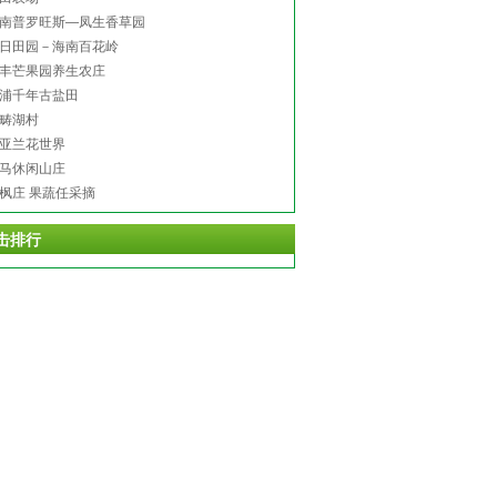
南普罗旺斯—凤生香草园
日田园－海南百花岭
丰芒果园养生农庄
浦千年古盐田
畴湖村
亚兰花世界
马休闲山庄
枫庄 果蔬任采摘
击排行