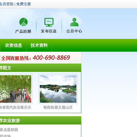
会员登陆
|
免费注册
农资信息
技术资料
荐图文
南省现代农业展示示
铭投拓展主题山庄
荐农业旅游
富达荔枝园
田农场