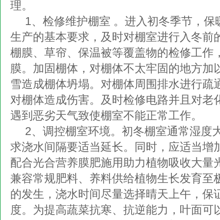
理。
1、检修维护棚室 。进入初冬季节，保
生产的基本要求，及时对棚室进行入冬前
棚膜、草帘、保温被等覆盖物的检修工作
膜。加固棚体，对棚体不太牢固的地方加
雪造成棚体坍塌。对棚体周围排水进行疏
对棚体造成伤害。及时检修电路并且对老
遇到恶劣天气致使棚室不能正常工作。
2、调控棚室环境。初冬棚室通常湿度
求浇水间隔要适当延长。同时，应适当增
配合光合营养膜肥施用助力植物吸收大量
兼容常规肥料、养料供给植物生长发育至
的发生，浇水时间尽量选择晴天上午，保
度。为提高蔬菜抗寒、抗逆能力，叶面可