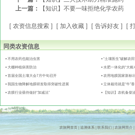
上一篇：
【知识】不要一味拒绝化学农药
[
农资信息搜索
] [
加入收藏
] [
告诉好友
] [
同类农资信息
• 不用农药也能治虫害
• “土壤医生”破解农
• 大棚种植病害防治
• 水肥一体化的“大账
• 首届全国土壤大会7月中旬召开
• 农用地膜国家新标
• 我国生物降解地膜研发取得突破性进展
• 立体栽培就是“牛”
• 农膜行业亟待做好“加减法”
• 【知识】农机备柴
农旅网首页
|
追溯体系
|
联系我们
|
农旅网简介