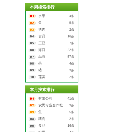
本周搜索排行
水果
4条
鱼
5条
猪肉
2条
食品
16条
三亚
7条
海口
22条
品牌
57条
茶
4条
猪
3条
莲雾
2条
本月搜索排行
有限公司
41条
农民专业合作社
3条
鱼
5条
猪肉
2条
食品
16条