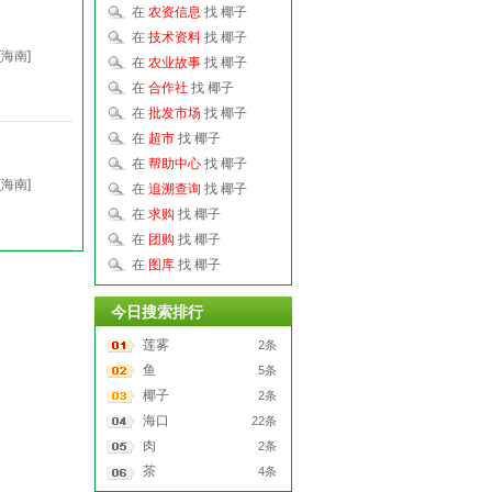
在
农资信息
找 椰子
在
技术资料
找 椰子
[海南]
在
农业故事
找 椰子
在
合作社
找 椰子
在
批发市场
找 椰子
在
超市
找 椰子
在
帮助中心
找 椰子
[海南]
在
追溯查询
找 椰子
在
求购
找 椰子
在
团购
找 椰子
在
图库
找 椰子
今日搜索排行
莲雾
2条
鱼
5条
椰子
2条
海口
22条
肉
2条
茶
4条