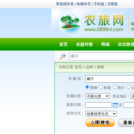
果蔬报价表
|
收藏本页
|
手机版
|
无图版
首页
农超对接
商城
农业旅
当前位置:
首页
»
品牌
»
搜索
关 键 词：
模糊
标题
简介
所属分类：
所在地区：
更新日期：
至
排序方式：