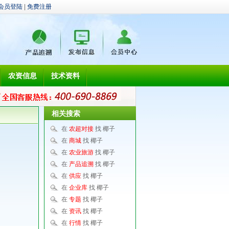
会员登陆
|
免费注册
农资信息
技术资料
相关搜索
在
农超对接
找 椰子
在
商城
找 椰子
在
农业旅游
找 椰子
在
产品追溯
找 椰子
在
供应
找 椰子
在
企业库
找 椰子
在
专题
找 椰子
在
资讯
找 椰子
在
行情
找 椰子