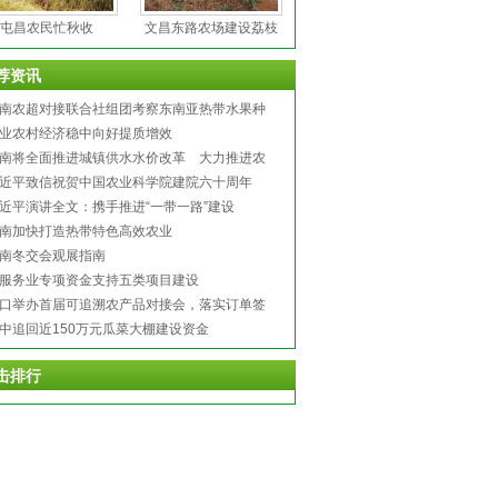
屯昌农民忙秋收
文昌东路农场建设荔枝
荐资讯
南农超对接联合社组团考察东南亚热带水果种
资源
业农村经济稳中向好提质增效
南将全面推进城镇供水水价改革 大力推进农
水价综合改革
近平致信祝贺中国农业科学院建院六十周年
近平演讲全文：携手推进“一带一路”建设
南加快打造热带特色高效农业
南冬交会观展指南
服务业专项资金支持五类项目建设
口举办首届可追溯农产品对接会，落实订单签
仪式。
中追回近150万元瓜菜大棚建设资金
击排行