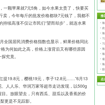
，一颗苹果就7元5角，如今水果太贵了，快要买
钱3斤卖，今年每斤的批发价格都块7元钱了，我都不
推
的持续高涨不仅让市民们“望而却步”，就连水果
海
植
农
海
业
习
月全国居民消费价格指数也显示，鲜果价格同比
习
果价格为何如此之高，价格上涨背后又有哪些原因
海
海
一探究竟。
省
海
约
琼
19.8元，樱桃19元，李子12.8元……”6月13
点
、人人乐、华润万家等超市走访发现，以500g
醒目。放眼望去，只有西瓜、甜瓜以及香蕉的价
酥梨更是不见踪影。