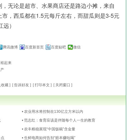
，无论是超市、水果商店还是路边小摊，来自
市，西瓜都在1.5元每斤左右，而甜瓜则是3-5元
南江远）
腾讯微博
百度新首页
百度贴吧
微信
富裕起来
生产
入收藏
] [
告诉好友
] [
打印本文
] [
关闭窗口
]
• 农业用水将控制在130亿立方米以内
化
• 范志红：食育应该是伴随每个人一生的教育
• 农丰粮稳展现“中国饭碗”含金量
力点
• 生鲜电商如何告别“赔本赚吆喝”