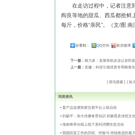
在走访过程中，记者注意到
阎良等地的甜瓜、西瓜都抢鲜上
每斤，价格“亲民”。（文/图 
分享到：
QQ空间
新浪微博
下一篇：
根力多：发展有机农业让农民
上一篇：
安徽：科技引领优质专用粮食
[
资讯搜索
] [
加
同类资讯
• 畜产品追溯管家交易平台上线启动
• 刘砺平：加大传播食育知识 积极普及传统文
• 海南将举办线上线下系列消费扶贫活动
• 我国扶贫工作的历程、经验与 持续推进的着